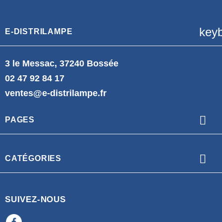
key
E-DISTRILAMPE
3 le Messac, 37240 Bossée
02 47 92 84 17
ventes@e-distrilampe.fr

PAGES

CATÉGORIES
SUIVEZ-NOUS
Facebook