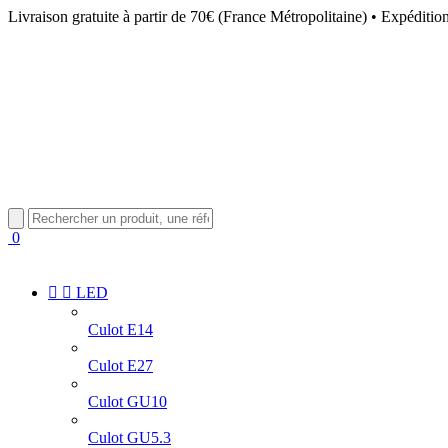
Livraison gratuite à partir de 70€ (France Métropolitaine) • Expéditio
0


LED
Culot E14
Culot E27
Culot GU10
Culot GU5.3