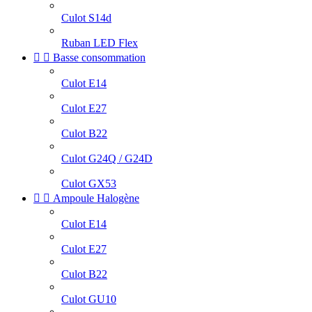
Culot S14d
Ruban LED Flex


Basse consommation
Culot E14
Culot E27
Culot B22
Culot G24Q / G24D
Culot GX53


Ampoule Halogène
Culot E14
Culot E27
Culot B22
Culot GU10