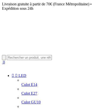
Livraison gratuite à partir de 70€ (France Métropolitaine) •
Expédition sous 24h
0


LED
Culot E14
Culot E27
Culot GU10