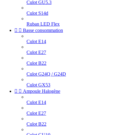
Culot GU5.3
Culot S14d
Ruban LED Flex


Basse consommation
Culot E14
Culot E27
Culot B22
Culot G24Q / G24D
Culot GX53


Ampoule Halogène
Culot E14
Culot E27
Culot B22