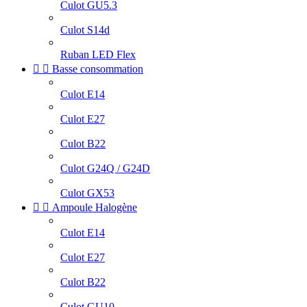
Culot GU5.3
Culot S14d
Ruban LED Flex


Basse consommation
Culot E14
Culot E27
Culot B22
Culot G24Q / G24D
Culot GX53


Ampoule Halogène
Culot E14
Culot E27
Culot B22