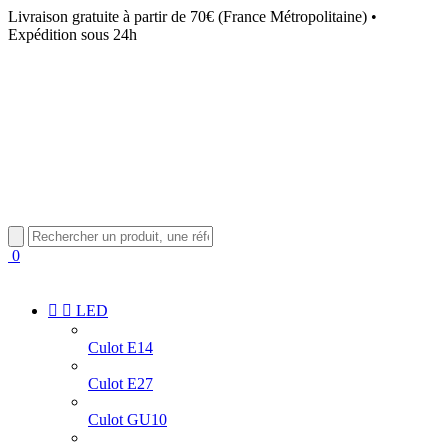
Livraison gratuite à partir de 70€ (France Métropolitaine) •
Expédition sous 24h
0


LED
Culot E14
Culot E27
Culot GU10