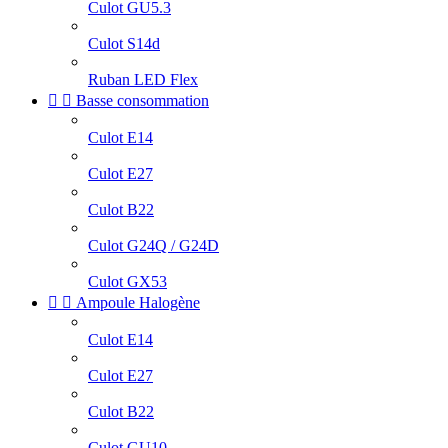
Culot GU5.3
Culot S14d
Ruban LED Flex


Basse consommation
Culot E14
Culot E27
Culot B22
Culot G24Q / G24D
Culot GX53


Ampoule Halogène
Culot E14
Culot E27
Culot B22