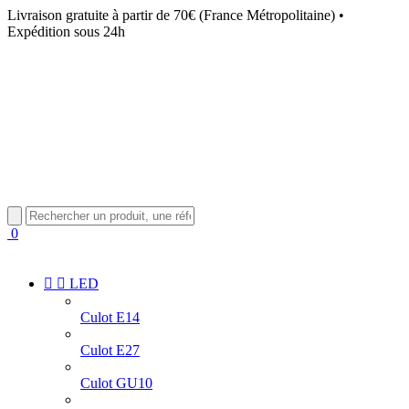
Livraison gratuite à partir de 70€ (France Métropolitaine) •
Expédition sous 24h
0


LED
Culot E14
Culot E27
Culot GU10